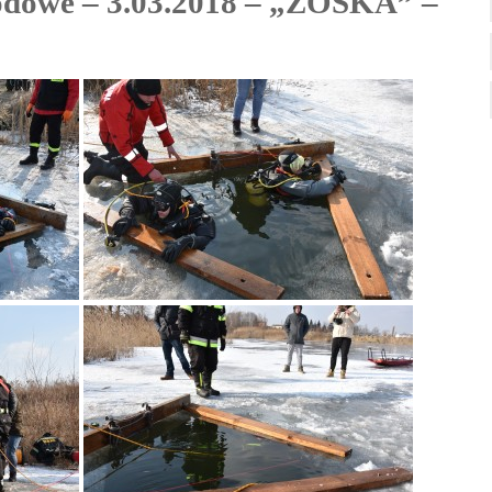
dowe – 3.03.2018 – „ZOŚKA” –