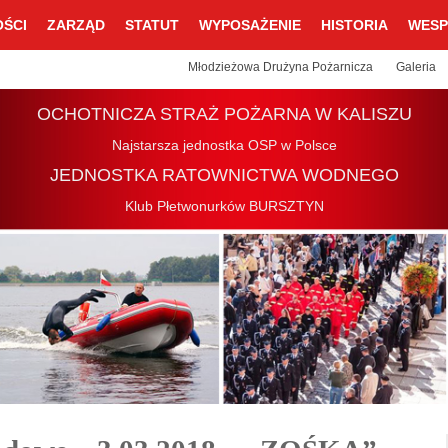
ŚCI
ZARZĄD
STATUT
WYPOSAŻENIE
HISTORIA
WESP
Młodzieżowa Drużyna Pożarnicza
Galeria
OCHOTNICZA STRAŻ POŻARNA W KALISZU
Najstarsza jednostka OSP w Polsce
JEDNOSTKA RATOWNICTWA WODNEGO
Klub Płetwonurków BURSZTYN